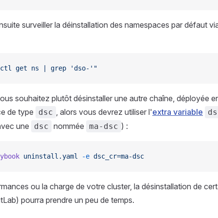
suite surveiller la déinstallation des namespaces par défaut 
ctl get ns | grep 'dso-'"
ous souhaitez plutôt désinstaller une autre chaîne, déployée en 
ce de type
, alors vous devrez utiliser l'
extra variable
dsc
ds
avec une
nommée
) :
dsc
ma-dsc
ybook
 uninstall.yaml
 -e
 dsc_cr=ma-dsc
rmances ou la charge de votre cluster, la désinstallation de ce
tLab) pourra prendre un peu de temps.