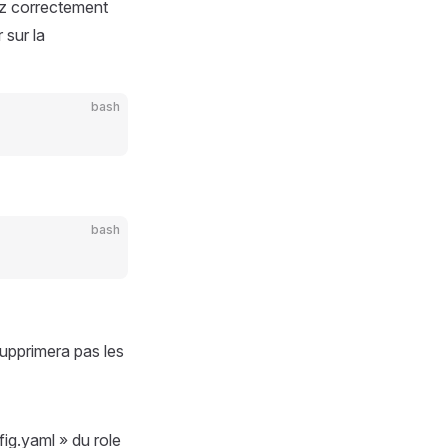
vez correctement
 sur la
bash
bash
supprimera pas les
ig.yaml » du role