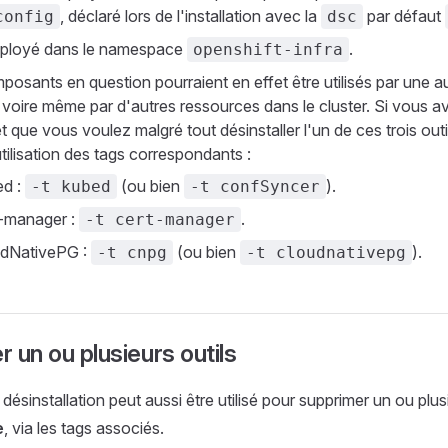
, déclaré lors de l'installation avec la
par défaut
config
dsc
ployé dans le namespace
.
openshift-infra
posants en question pourraient en effet être utilisés par une au
voire même par d'autres ressources dans le cluster. Si vous 
t que vous voulez malgré tout désinstaller l'un de ces trois out
l'utilisation des tags correspondants :
ed :
(ou bien
).
-t kubed
-t confSyncer
-manager :
.
-t cert-manager
udNativePG :
(ou bien
).
-t cnpg
-t cloudnativepg
r un ou plusieurs outils
ésinstallation peut aussi être utilisé pour supprimer un ou plus
e
, via les tags associés.