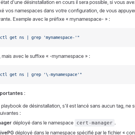
l'état d'une désinstallation en cours il sera possible, si vous a
ixé vos namespaces dans votre configuration, de vous appuyer
nte. Exemple avec le préfixe « mynamespace- » :
ctl get ns | grep 'mynamespace-'"
mais avec le suffixe « -mynamespace » :
ctl get ns | grep '\-mynamespace'"
portantes
:
 playbook de désinstallation, s'il est lancé sans aucun tag, ne 
uivantes :
nager
déployé dans le namespace
.
cert-manager
tivePG
déployé dans le namespace spécifié par le fichier « conf