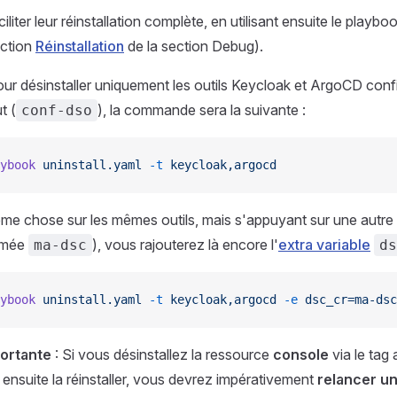
iliter leur réinstallation complète, en utilisant ensuite le playboo
ection
Réinstallation
de la section Debug).
ur désinstaller uniquement les outils Keycloak et ArgoCD conf
t (
), la commande sera la suivante :
conf-dso
ybook
 uninstall.yaml
 -t
 keycloak,argocd
ême chose sur les mêmes outils, mais s'appuyant sur une autre 
mée
), vous rajouterez là encore l'
extra variable
ma-dsc
ds
ybook
 uninstall.yaml
 -t
 keycloak,argocd
 -e
 dsc_cr=ma-dsc
ortante
: Si vous désinstallez la ressource
console
via le tag 
ensuite la réinstaller, vous devrez impérativement
relancer un