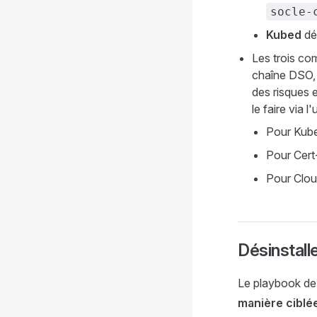
socle-
Kubed
dé
Les trois com
chaîne DSO, 
des risques e
le faire via 
Pour Kub
Pour Cert
Pour Clo
Désinstalle
Le playbook de d
manière ciblé