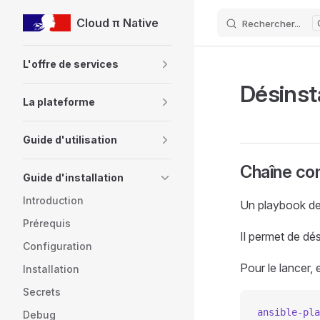
Cloud π Native
Rechercher...
Skip to content
Sidebar Navigation
L'offre de services
Désinst
La plateforme
Guide d'utilisation
Chaîne co
Guide d'installation
Introduction
Un playbook de 
Prérequis
Il permet de dés
Configuration
Pour le lancer, 
Installation
Secrets
ansible-pla
Debug