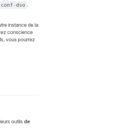
.
conf-dso
tre instance de la
avez conscience
ils, vous pourrez
ieurs outils
de