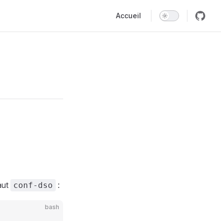
Main Navigation
Accueil
aut
:
conf-dso
bash