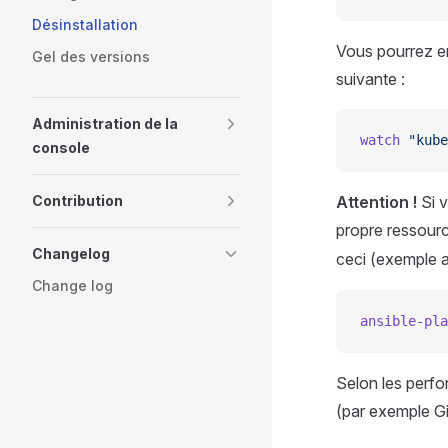
Désinstallation
Vous pourrez en
Gel des versions
suivante :
Administration de la
watch
 "kube
console
Contribution
Attention !
Si v
propre ressour
Changelog
ceci (exemple 
Change log
ansible-pla
Selon les perfo
(par exemple Gi