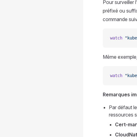
Pour surveiller 
préfixé ou suff
commande suiva
watch
 "kube
Même exemple, 
watch
 "kube
Remarques im
Par défaut le
ressources s
Cert-ma
CloudNa