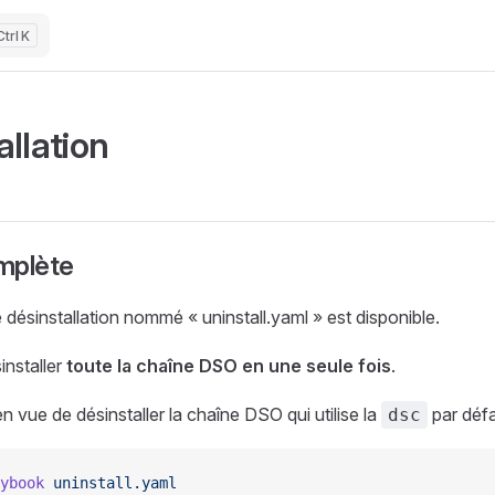
K
allation
mplète
désinstallation nommé « uninstall.yaml » est disponible.
installer
toute la chaîne DSO en une seule fois
.
en vue de désinstaller la chaîne DSO qui utilise la
par déf
dsc
ybook
 uninstall.yaml