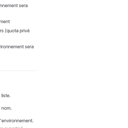
ronnement sera
ement
urs (quota privé
nvironnement sera
liste.
e nom.
 d'environnement.